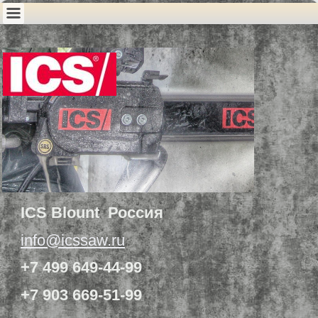
ICS Blount Россия
info@icssaw.ru
+7 499 649-44-99
+7 903 669-51-99