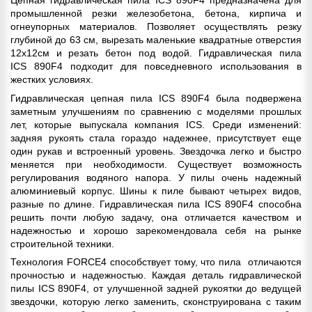
промышленной резки железобетона, бетона, кирпича и
огнеупорных материалов. Позволяет осуществлять резку
глубиной до 63 см, вырезать маленькие квадратные отверстия
12х12см и резать бетон под водой. Гидравлическая пила
ICS 890F4 подходит для повседневного использования в
жестких условиях.
Гидравлическая цепная пила ICS 890F4 была подвержена
заметным улучшениям по сравнению с моделями прошлых
лет, которые выпускала компания ICS. Среди изменений:
задняя рукоять стала гораздо надежнее, присутствует еще
один рукав и встроенный уровень. Звездочка легко и быстро
меняется при необходимости. Существует возможность
регулирования водяного напора. У пилы очень надежный
алюминиевый корпус. Шины к пиле бывают четырех видов,
разные по длине. Гидравлическая пила ICS 890F4 способна
решить почти любую задачу, она отличается качеством и
надежностью и хорошо зарекомендовала себя на рынке
строительной техники.
Технология FORCE4 способствует тому, что пила отличаются
прочностью и надежностью. Каждая деталь гидравлической
пилы ICS 890F4, от улучшенной задней рукоятки до ведущей
звездочки, которую легко заменить, сконструирована с таким