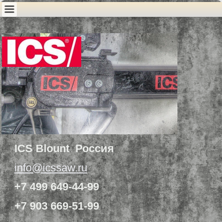
ICS Blount Россия
info@icssaw.ru
+7 499 649-44-99
+7 903 669-51-99